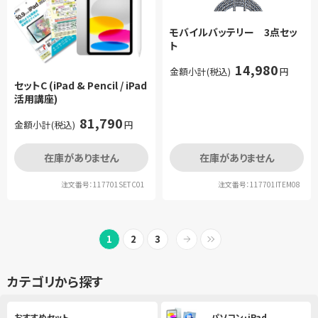
モバイルバッテリー 3点セッ
ト
14,980
金額小計(税込)
円
セットC (iPad & Pencil / iPad
活用講座)
81,790
金額小計(税込)
円
在庫がありません
在庫がありません
注文番号：117701SETC01
注文番号：117701ITEM08
1
2
3
カテゴリから探す
おすすめセット
パソコン･iPad