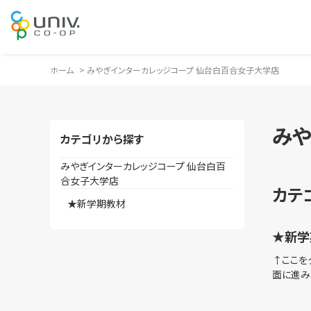
ホーム
>
みやぎインターカレッジコープ 仙台白百合女子大学店
みや
カテゴリから探す
みやぎインターカレッジコープ 仙台白百
合女子大学店
カテ
★新学期教材
★新学
↑ここを
面に進み