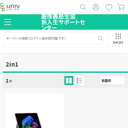
慶應義塾生協
新入生サポートセ
ンター
カテゴリ
2in1
1
件