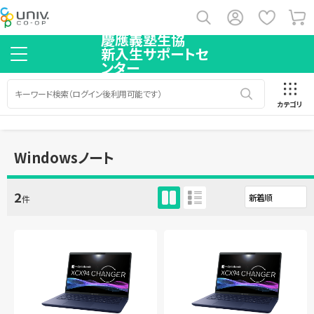
慶應義塾生協
新入生サポートセ
ンター
カテゴリ
Windowsノート
2
件