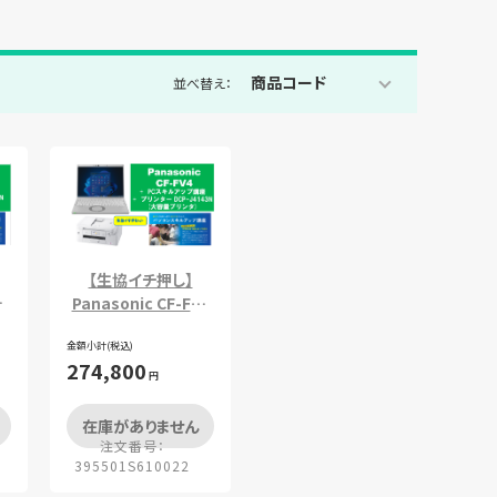
商品コード
並べ替え：
【生協イチ押し】
4
Panasonic CF-FV4
講
＋PCスキルアップ講
ッ
金額小計(税込)
座＋大容量プリンタ
274,800
セット
円
在庫がありません
注文番号：
395501S610022