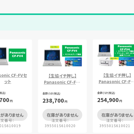
sonic CF-FVセ
【生協イチ押し】
【生協イチ押し】
ット
Panasonic CF-FV
Panasonic CF-FV4
＋PCスキルアップ
＋PCスキルアップ講
税込)
金額小計(税込)
座＋通常プリンタセ
金額小計(税込)
座セット
,700
254,900
238,700
ト
円
円
円
がありません
在庫がありません
在庫がありません
注文番号：
注文番号：
注文番号：
01S610019
395501S610020
395501S610021