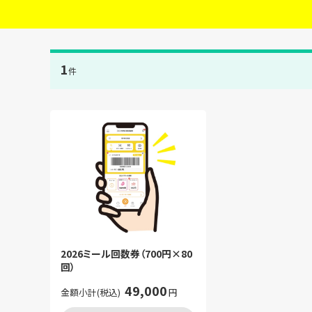
1
件
2026ミール回数券（700円×80
回）
49,000
金額小計(税込)
円