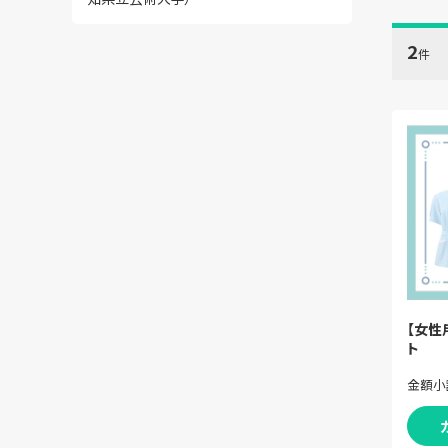
2
件
【女性
ト
金額小