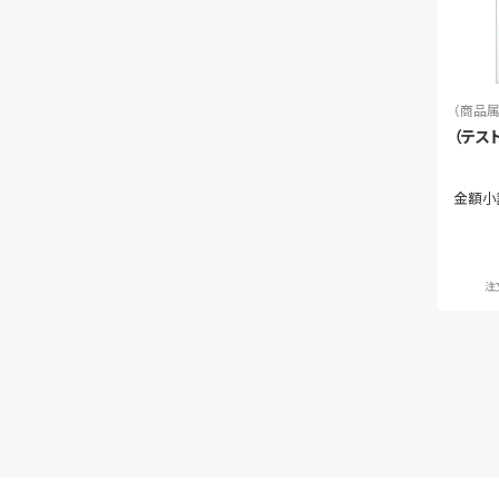
（商品属
（テス
金額小
注