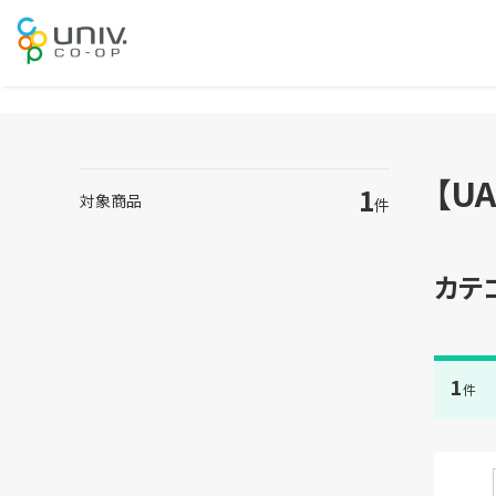
【U
1
対象商品
件
カテ
1
件