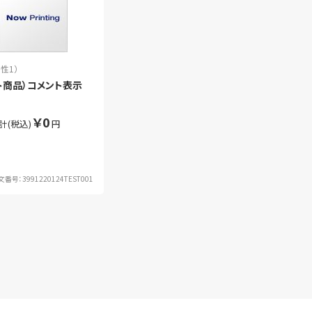
性1）
ト商品）コメント表示
￥0
計(税込)
円
文番号：3991220124TEST001