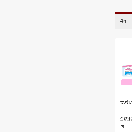
4
件
立パソ【
金額小
円