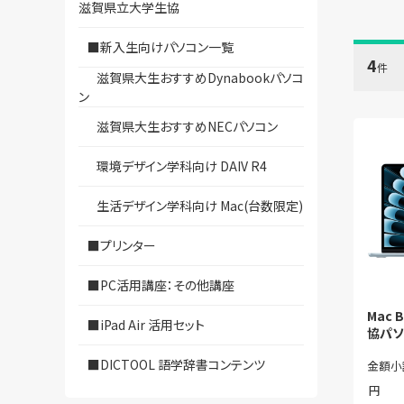
滋賀県立大学生協
■新入生向けパソコン一覧
4
件
滋賀県大生おすすめDynabookパソコ
ン
滋賀県大生おすすめNECパソコン
環境デザイン学科向け DAIV R4
生活デザイン学科向け Mac(台数限定)
■プリンター
■PC活用講座：その他講座
Mac 
■iPad Air 活用セット
協パソ
■DICTOOL 語学辞書コンテンツ
金額小
円