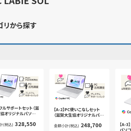
 LABIE SOL
ゴリから探す
1】フルサポートセット（滋
【A-2】PC使いこなしセット
協オリジナルパソコ
（滋賀大生協オリジナルパソ
コン）
328,550
248,700
【A-
計(税込)
金額小計(税込)
パソ