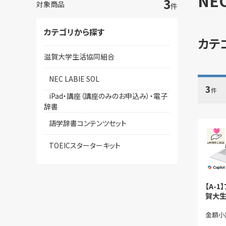
NEC
3
対象商品
件
カテゴリから探す
カテ
滋賀大学生活協同組合
NEC LABIE SOL
3
件
iPad・講座（講座のみのお申込み）・電子
辞書
語学辞書コンテンツセット
TOEICスターターキット
【A-
賀大生
ン）
金額小