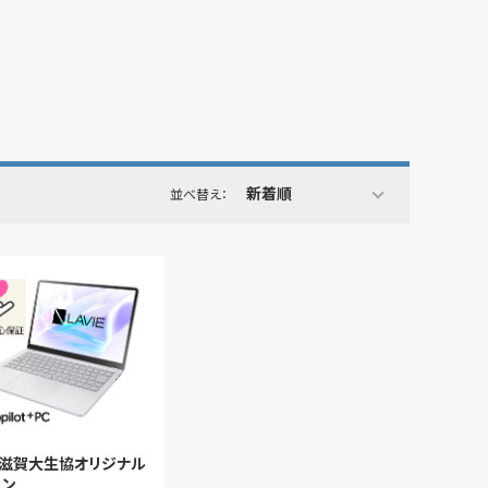
新着順
並べ替え：
3】滋賀大生協オリジナル
コン