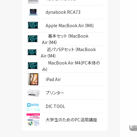
dynabook RCA73
Apple MacBook Air（M4)
基本セット（MacBook
Air（M4）
近パソSPセット（MacBook
Air（M4）
MacBook Air M4(PC本体の
み）
iPad Air
プリンター
DIC TOOL
大学生のためのPC活用講座