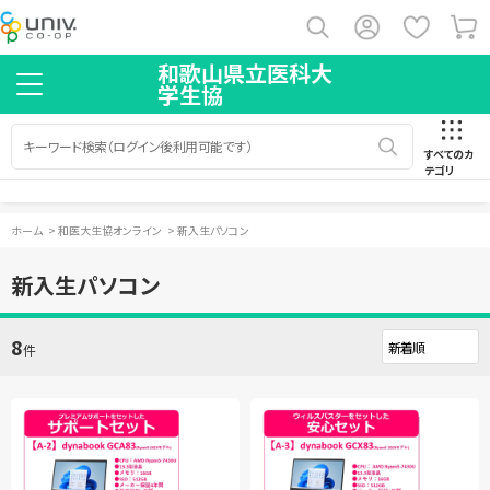
和歌山県立医科大
学生協
すべてのカ
テゴリ
ホーム
>
和医大生協オンライン
>
新入生パソコン
新入生パソコン
8
件