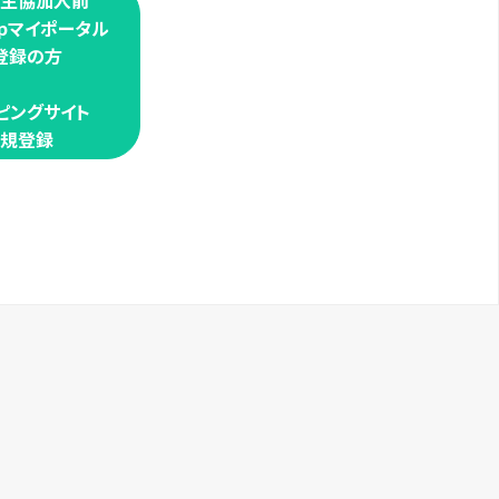
学生協加入前
oopマイポータル
登録の方
ピングサイト
規登録