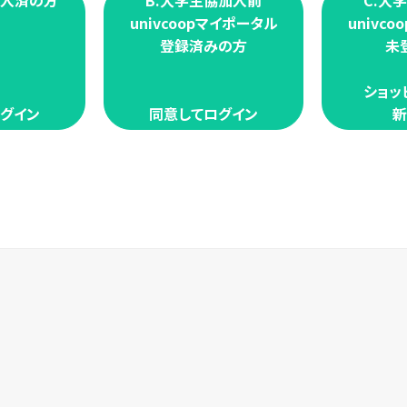
加入済の方
B.大学生協加入前
C.大
univcoopマイポータル
univc
登録済みの方
未
ショッ
グイン
同意してログイン
新