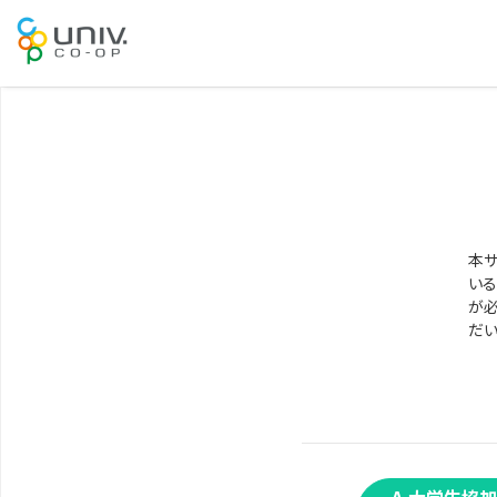
本サ
いる
が必
だい