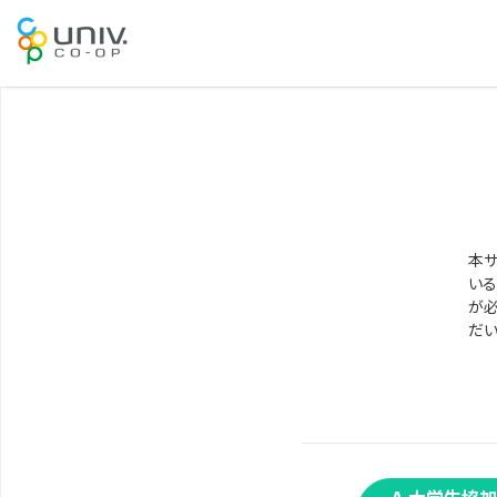
本サ
いる
が必
だい