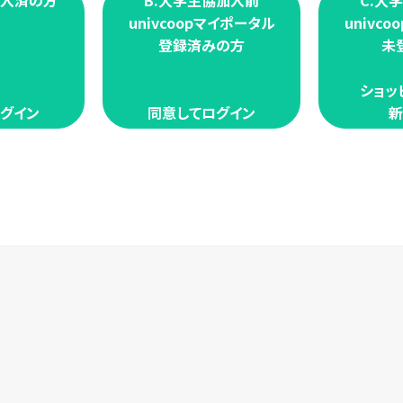
加入済の方
B.大学生協加入前
C.大
univcoopマイポータル
univc
登録済みの方
未
ショッ
グイン
同意してログイン
新