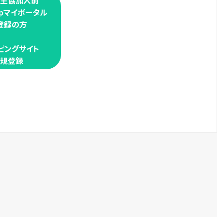
学生協加入前
oopマイポータル
登録の方
ピングサイト
規登録