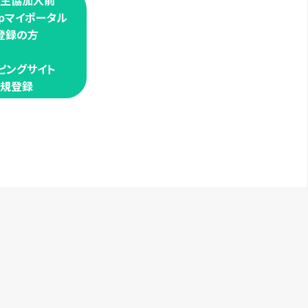
学生協加入前
oopマイポータル
登録の方
ピングサイト
規登録