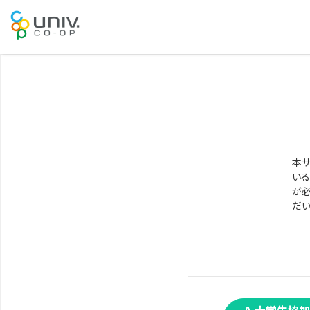
本サ
いる
が必
だい