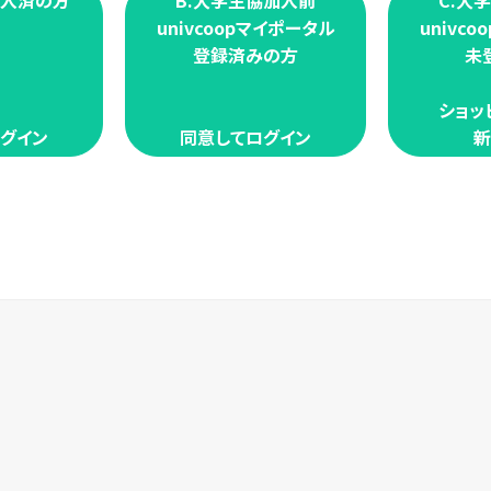
加入済の方
B.大学生協加入前
C.大
univcoopマイポータル
univc
登録済みの方
未
ショッ
グイン
同意してログイン
新