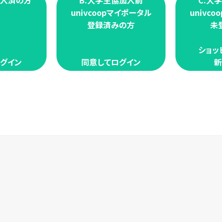
加入済の方
B.大学生協加入前
C.大
univcoopマイポータル
univc
登録済みの方
未
ショッ
グイン
同意してログイン
新