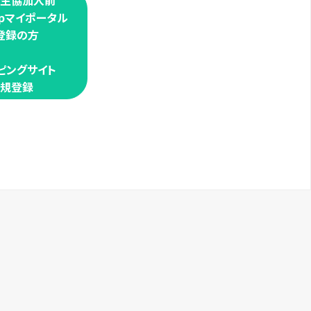
学生協加入前
oopマイポータル
登録の方
ピングサイト
規登録