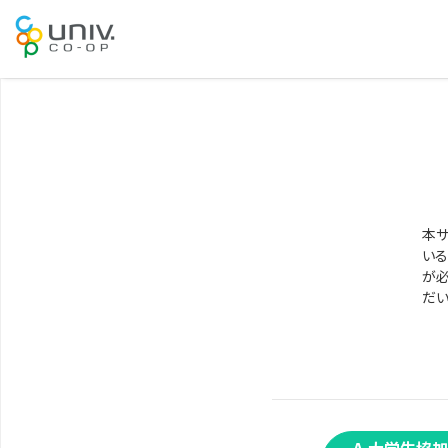
本サ
いる
が必
だい