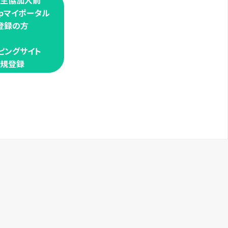
学生協加入前
oopマイポータル
登録の方
ピングサイト
規登録