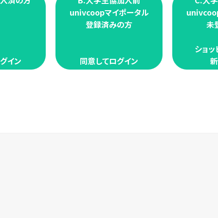
加入済の方
B.大学生協加入前
C.大
univcoopマイポータル
univc
登録済みの方
未
ショッ
グイン
同意してログイン
新