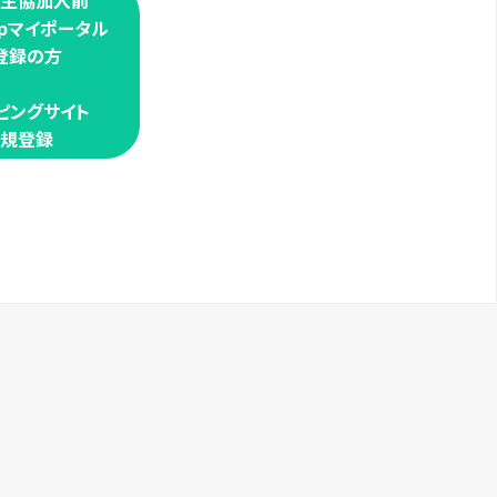
学生協加入前
oopマイポータル
登録の方
ピングサイト
規登録