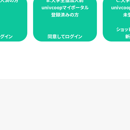
加入済の方
B.大学生協加入前
C.大
univcoopマイポータル
univc
登録済みの方
未
ショッ
グイン
同意してログイン
新