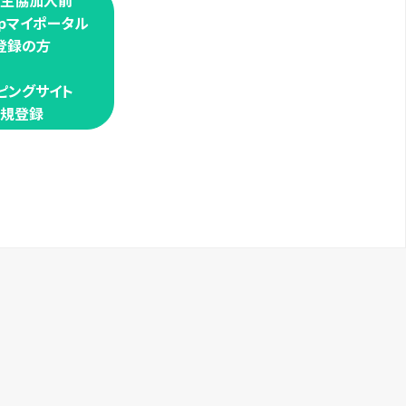
学生協加入前
oopマイポータル
登録の方
ピングサイト
規登録