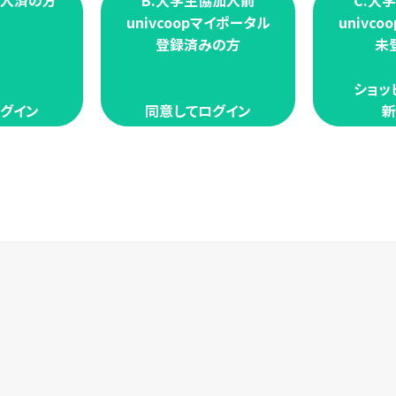
加入済の方
B.大学生協加入前
C.大
univcoopマイポータル
univc
登録済みの方
未
ショッ
グイン
同意してログイン
新