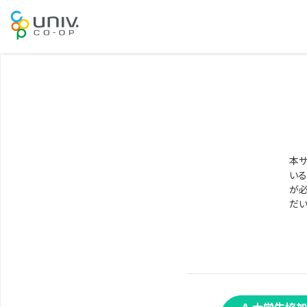
本サ
いる
が必
だい