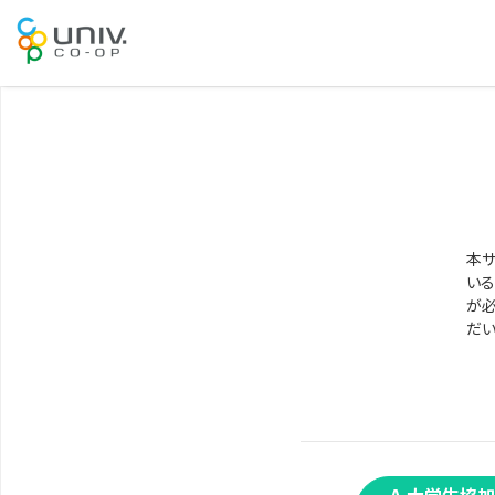
本サ
いる
が必
だい