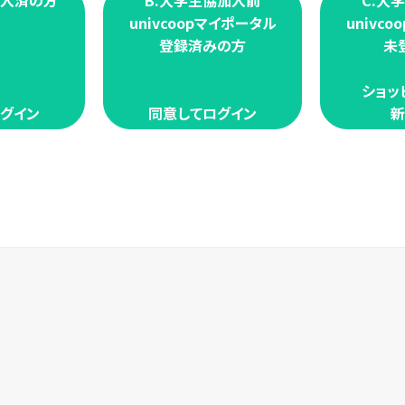
加入済の方
B.大学生協加入前
C.大
univcoopマイポータル
univc
登録済みの方
未
ショッ
グイン
同意してログイン
新