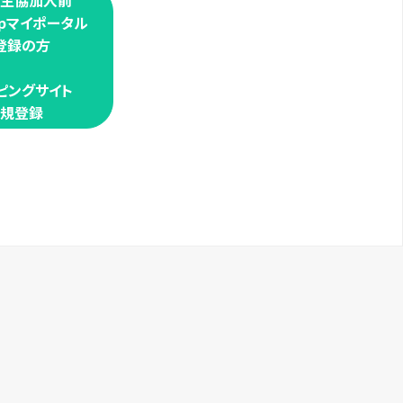
学生協加入前
oopマイポータル
登録の方
ピングサイト
規登録