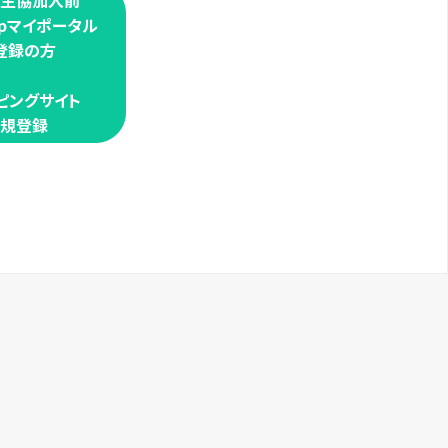
学生協加入前
oopマイポータル
登録の方
ピングサイト
規登録