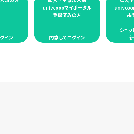
加入済の方
B.大学生協加入前
C.大
univcoopマイポータル
univc
登録済みの方
未
ショッ
グイン
同意してログイン
新