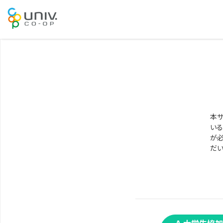
本サ
いる
が必
だい