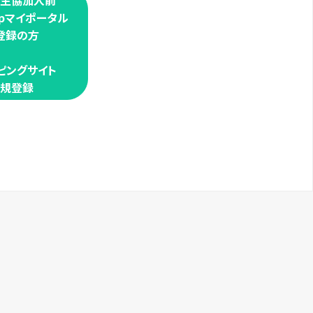
学生協加入前
oopマイポータル
登録の方
ピングサイト
規登録