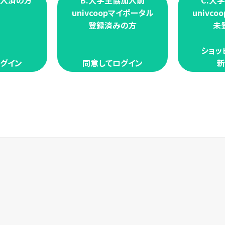
加入済の方
B.大学生協加入前
C.大
univcoopマイポータル
univc
登録済みの方
未
ショッ
グイン
同意してログイン
新