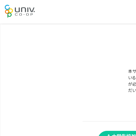
本サ
いる
が必
だい