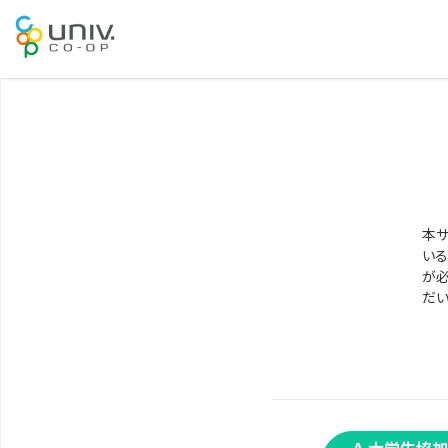
本サ
いる
が必
だい