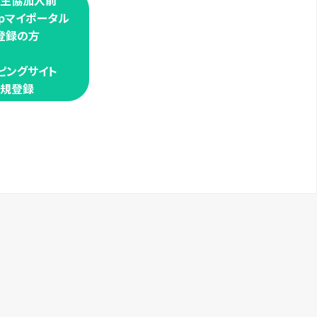
学生協加入前
oopマイポータル
登録の方
ピングサイト
規登録