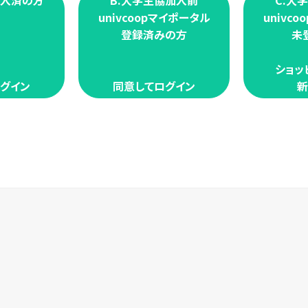
加入済の方
B.大学生協加入前
C.大
univcoopマイポータル
univc
登録済みの方
未
ショッ
グイン
同意してログイン
新