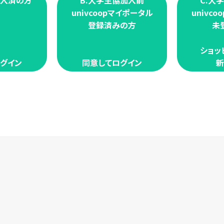
加入済の方
B.大学生協加入前
C.大
univcoopマイポータル
univc
登録済みの方
未
ショッ
グイン
同意してログイン
新