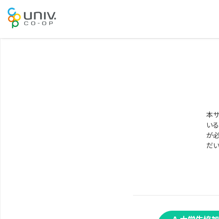
本サ
いる
が必
だい