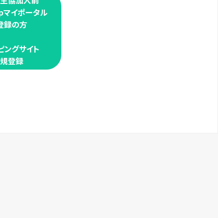
学生協加入前
oopマイポータル
登録の方
ピングサイト
規登録