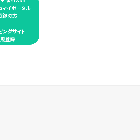
学生協加入前
oopマイポータル
登録の方
ピングサイト
規登録