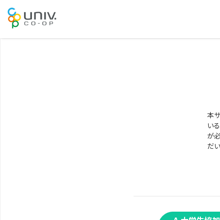
本サ
いる
が必
だい