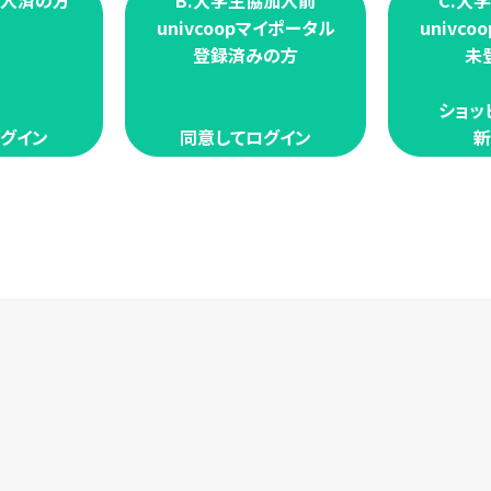
加入済の方
B.大学生協加入前
C.大
univcoopマイポータル
univc
登録済みの方
未
ショッ
グイン
同意してログイン
新