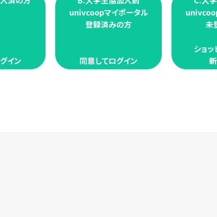
加入済の方
B.大学生協加入前
C.大
univcoopマイポータル
univc
登録済みの方
未
ショッ
グイン
同意してログイン
新