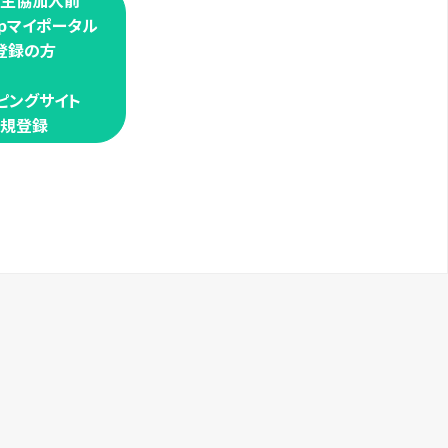
学生協加入前
oopマイポータル
登録の方
ピングサイト
規登録