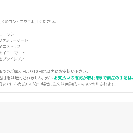
近くのコンビニをご利用ください。
 ローソン
 ファミリーマート
 ミニストップ
. セイコーマート
 セブンイレブン
ebでのご購入日より10日間以内にお支払い下さい。
込用紙は送付されません。また、
お支払いの確認が取れるまで商品の手配はさ
限までにお支払いがない場合、注文は自動的にキャンセルされます。