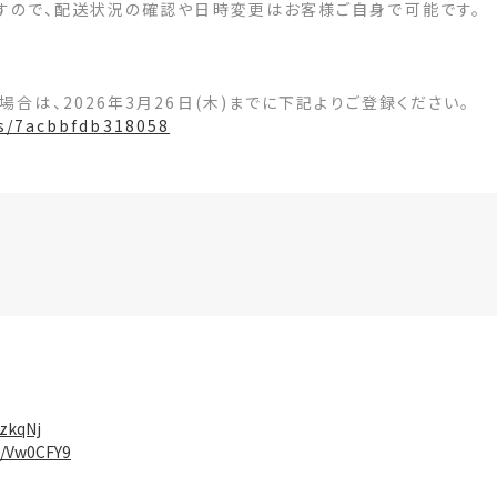
ますので、配送状況の確認や日時変更はお客様ご自身で可能です。
合は、2026年3月26日(木)までに下記よりご登録ください。
ms/7acbbfdb318058
kzkqNj
ee/Vw0CFY9