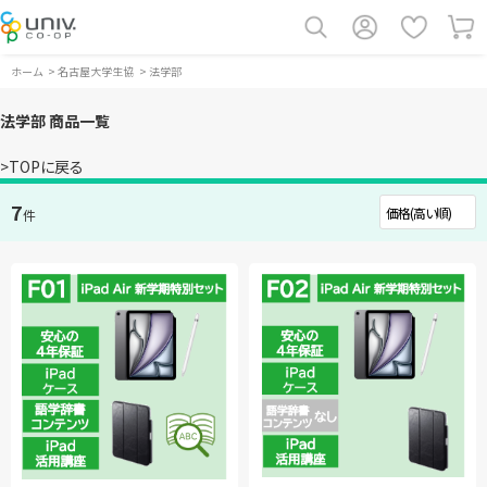
ホーム
>
名古屋大学生協
>
法学部
法学部 商品一覧
>TOPに戻る
7
件