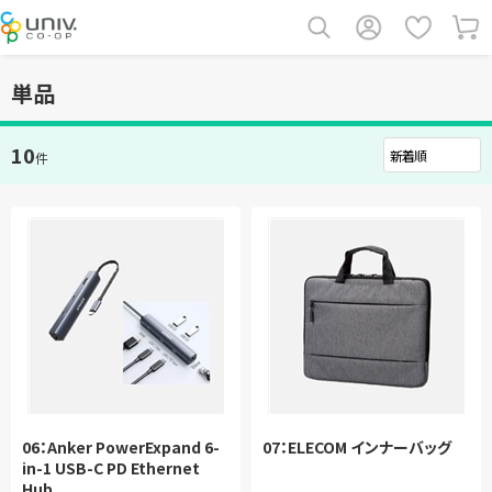
単品
10
件
06：Anker PowerExpand 6-
07：ELECOM インナーバッグ
in-1 USB-C PD Ethernet
Hub