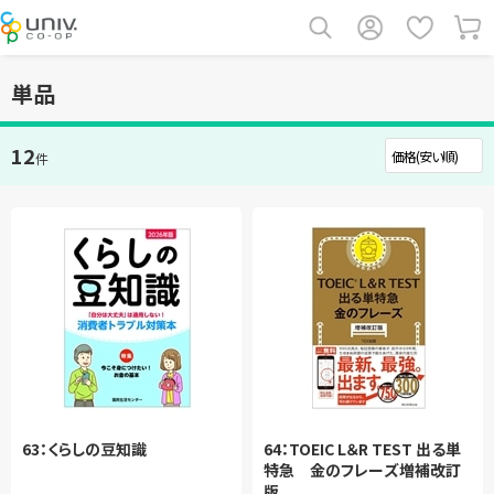
単品
12
件
63：くらしの豆知識
64：TOEIC L＆R TEST 出る単
特急 金のフレーズ増補改訂
版