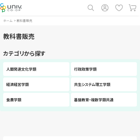
ホーム
>
教科書販売
教科書販売
カテゴリから探す
人間発達文化学類
行政政策学類
経済経営学類
共生システム理工学類
食農学類
基盤教育・複数学類共通