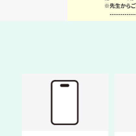
※先生からご
​ ------------