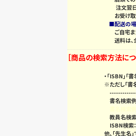
注文翌日に
お受け取り
■配送の
ご自宅ま
送料は、全
［商品の検索方法につ
・「ISBN」
※ただし「書
-------------
書名検索例：
書名検索例
教員名検索
ISBN検索
他、「先生名