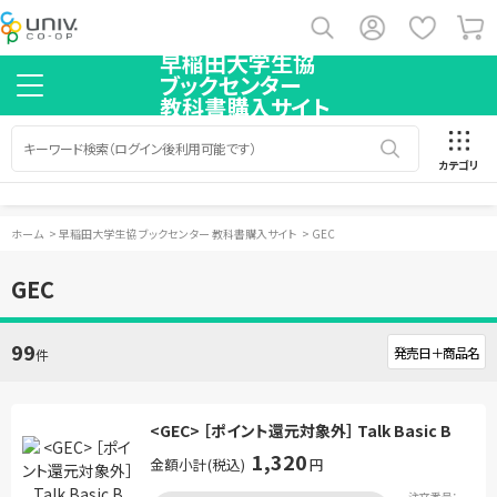
早稲田大学生協
ブックセンター
教科書購入サイト
カテゴリ
ホーム
>
早稲田大学生協 ブックセンター 教科書購入サイト
>
GEC
GEC
99
件
<GEC> ［ポイント還元対象外］ Talk Basic B
1,320
金額小計(税込)
円
注文番号：