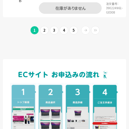
注文番号：
在庫がありません
390224N61-
GE008
1
2
3
4
5