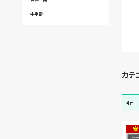
高等学院
中学部
カテ
4
件