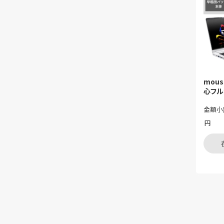
mou
心フル
金額小
円