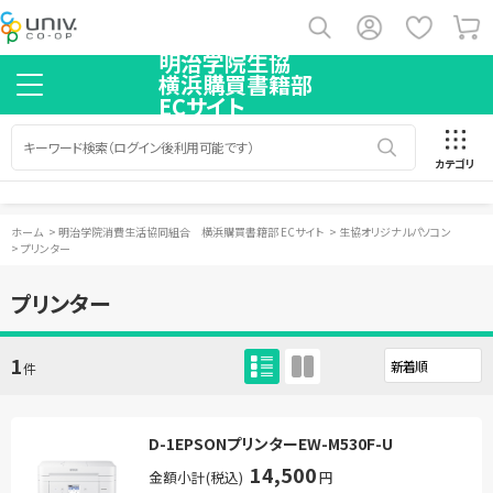
明治学院生協
横浜購買書籍部
ECサイト
カテゴリ
ホーム
>
明治学院消費生活協同組合 横浜購買書籍部 ECサイト
>
生協オリジナルパソコン
>
プリンター
プリンター
1
件
D-1EPSONプリンターEW-M530F-U
14,500
金額小計(税込)
円