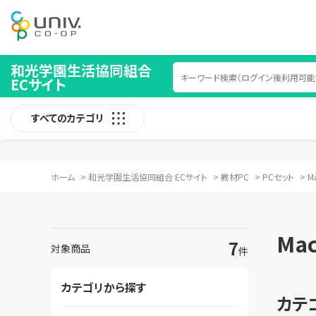
和光学園生活協同組合
ECサイト
すべてのカテゴリ
ホーム
>
和光学園生活協同組合 ECサイト
>
教材PC
>
PCセット
>
M
Ma
7
対象商品
件
カテゴリから探す
カテ