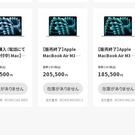
購入（電話にて
【販売終了】Apple
【販売終了】Apple
付中）Mac】
MacBook Air M3 シ
MacBook Air M3 
 MacBook Air
ルバー
ルバー
 MC6U4J/Aスカ
税込)
(i5/8GB/256GB)プレ
金額小計(税込)
(i5/8GB/256GB)セ
金額小計(税込)
,500
205,500
185,500
ー セット
ミアムセット
ト
円
円
円
がありません
在庫がありません
在庫がありません
：392401S613004
注文番号：392401N610013
注文番号：392401N6120