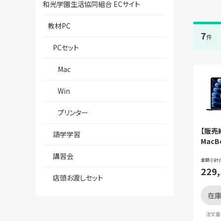
和光学園生活協同組合 ECサイト
教材PC
7
件
PCセット
Mac
Win
プリンター
【販売終
語学学習
MacBo
MW13
講習会
ト プ
金額小計(
229
店頭お渡しセット
在庫
注文番号