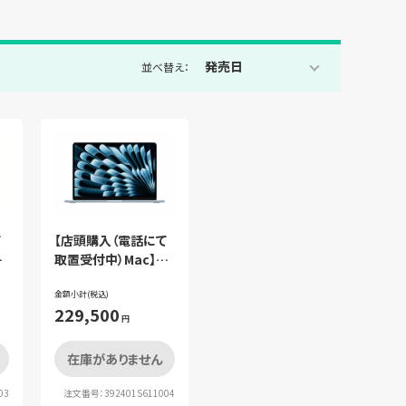
発売日
並べ替え：
て
【店頭購入（電話にて
取置受付中）Mac】
r
Apple MacBook Air
ル
(M4) MC6U4J/Aスカ
金額小計(税込)
229,500
イブルー プレミアム
円
セット
在庫がありません
03
注文番号：392401S611004