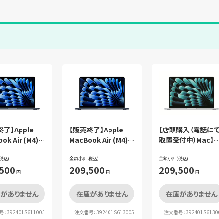
了】Apple
【販売終了】Apple
【店頭購入（電話に
ok Air (M4)
MacBook Air (M4)
取置受付中）Mac】
3J/Aミッドナイ
MW133J/Aミッドナイ
Apple MacBook Ai
レミアムセット
税込)
ト セット
金額小計(税込)
(M4) MW0X3J/Aシ
金額小計(税込)
,500
209,500
209,500
バー セット
円
円
円
がありません
在庫がありません
在庫がありません
：392401S611005
注文番号：392401S613005
注文番号：392401S6130