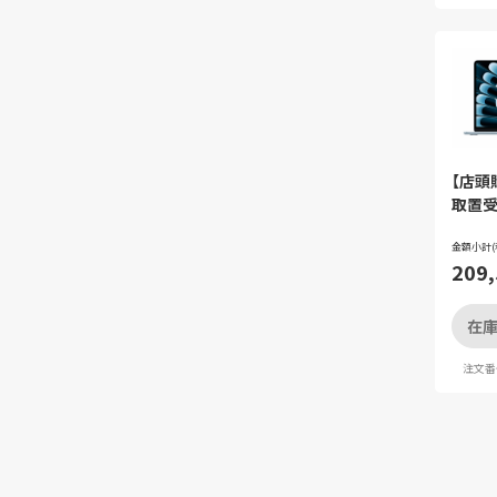
【店頭
取置受
Apple
(M4)
金額小計(
209
イブル
在庫
注文番号