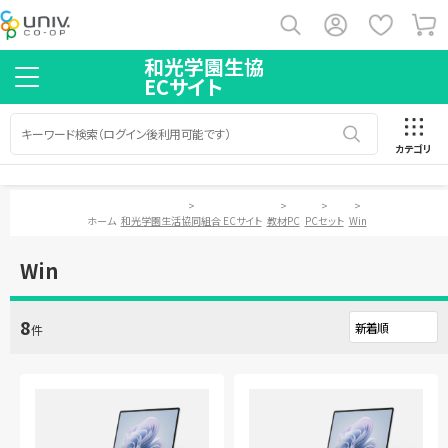
和光学園生協
ECサイト
カテゴリ
>
>
>
>
ホーム
和光学園生活協同組合 ECサイト
教材PC
PCセット
Win
Win
8
件