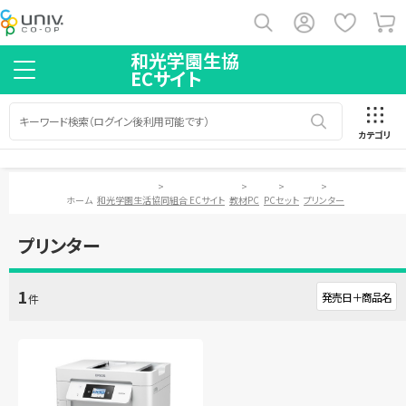
和光学園生協
ECサイト
カテゴリ
>
>
>
>
ホーム
和光学園生活協同組合 ECサイト
教材PC
PCセット
プリンター
プリンター
1
件