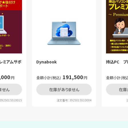
プレミアムサポ
Dynabook
持込PC プ
,000
191,500
円
金額小計(税込)
円
金額小計(税込
ません
在庫がありません
在庫
92501S510015
注文番号：392501S510004