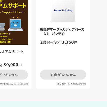
桜美林マーク入りジップパーカ
ー（バーガンディ）
3,350
金額小計(税込)
円
レミアムサポート
30,000
)
円
がありません
在庫がありません
注文番号：392501S510018
注文番号：392501S519401