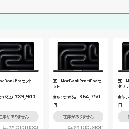
cBookProセット
芸 MacBookPro+iPadセ
芸 M
ット
タセッ
289,900
364,750
計(税込)
金額小計(税込)
金額小
円
円
在庫がありません
在庫がありません
注文番号：393301S610013
注文番号：393301S610014