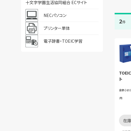
十文字学園生活協同組合 ECサイト
NECパソコン
2
件
プリンター単体
電子辞書・TOEIC学習
TOE
ト
金額小計(
円
在庫