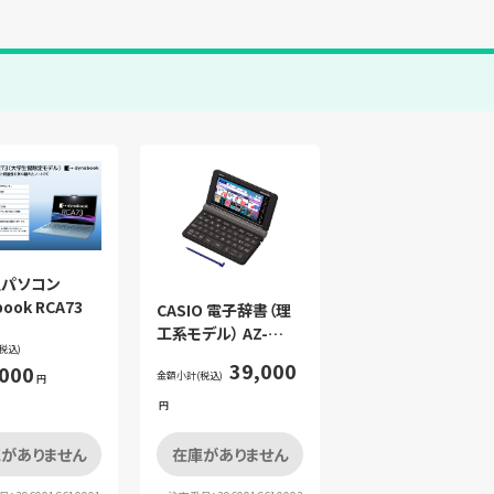
生パソコン
book RCA73
CASIO 電子辞書（理
工系モデル） AZ-
税込)
SX9860
39,000
,000
金額小計(税込)
円
円
がありません
在庫がありません