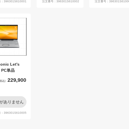
396301S610001
注文番号：396301S610002
注文番号：396301S6100
onic Let's
 PC単品
229,900
税込)
がありません
396301S610005