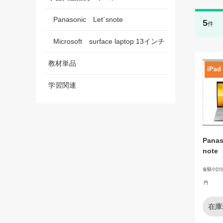
Panasonic Let`snote
5
件
Microsoft surface laptop 13インチ
教材単品
学習関連
Panas
not
金額小計(
円
在庫