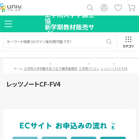
工学院大学学園生
協
新学期教材販売サ
イト
カテゴリ
>
>
>
ホーム
工学院大学学園生協 八王子購買書籍部
工学院パソコン
レッツノートCF-FV4
レッツノートCF-FV4