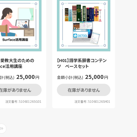
1】愛教大生のための
【H01】語学系辞書コンテン
face活用講座
ツ ベースセット
25,000
25,000
計(税込)
円
金額小計(税込)
円
在庫がありません
在庫がありません
注文番号：51060126SG01
注文番号：51060126SH01