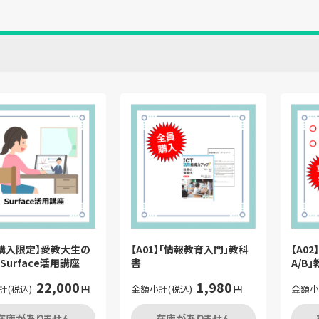
購入限定】愛教大生の
【A01】「情報教育入門」教科
【A0
Surface活用講座
書
A/B
22,000
1,980
計(税込)
円
金額小計(税込)
円
金額小
在庫がありません
在庫がありません