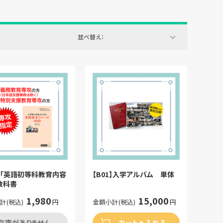
並べ替え：
2】「英語初等科教育内容
【B01】入学アルバム 単体
」教科書
1,980
15,000
計(税込)
円
金額小計(税込)
円
在庫がありません
カートへ入れる