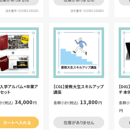
注文番号：51060126SJ01
注文番号：51060126SA01
2】入学アルバム+卒業ア
【C01】愛教大生スキルアップ
【D01
セット
講座
チ 本
用講
34,000
13,800
計(税込)
円
金額小計(税込)
円
金額小
円
カートへ入れる
在庫がありません