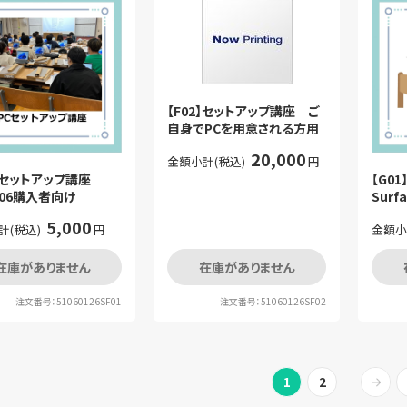
【F02】セットアップ講座 ご
自身でPCを用意される方用
20,000
金額小計(税込)
円
1】セットアップ講座
【G0
、E06購入者向け
Sur
5,000
計(税込)
円
金額小
在庫がありません
在庫がありません
注文番号：51060126SF01
注文番号：51060126SF02
1
2