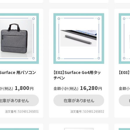
】Surface 用パソコン
【E02】Surface Go4用タッ
【E0
チペン
1,800
16,280
計(税込)
円
金額小計(税込)
円
金額小
在庫がありません
在庫がありません
注文番号：51060126SE01
注文番号：51060126SE02