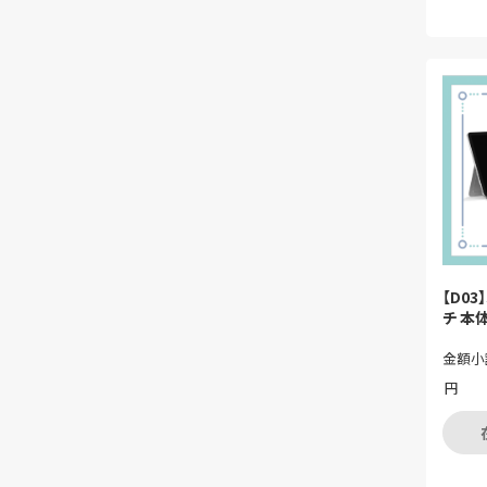
【D03
チ 本
金額小
円