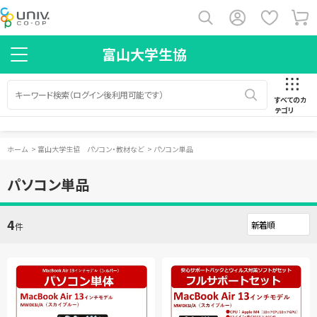
富山大学生協
すべてのカ
テゴリ
ホーム
>
富山大学生協 パソコン・教材など
>
パソコン単品
パソコン単品
4
件