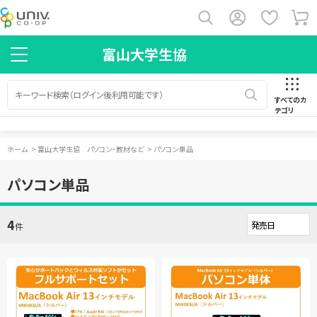
富山大学生協
すべてのカ
テゴリ
ホーム
>
富山大学生協 パソコン・教材など
>
パソコン単品
パソコン単品
4
件