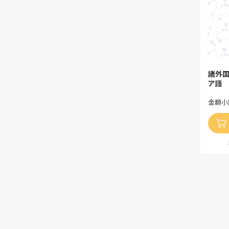
諸外国
ア語
金額小