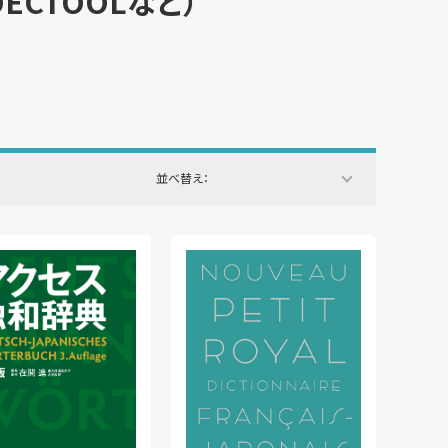
CTOOLなど）
並べ替え：