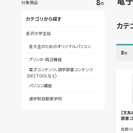
電子
8
対象商品
件
カテゴリから探す
カテ
金沢大学生協
金大生のためのオリジナルパソコン
8
件
プリンタ・周辺機器
電子コンテンツ、語学辞書コンテンツ
（DECTOOLなど）
パソコン講座
通学制自動車学校
【文系
辞書コ
ト
金額小